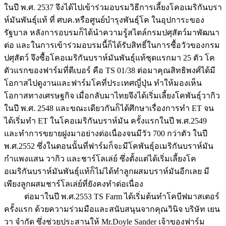
ในปี พ.ศ. 2537 จึงได้ไปเข้าร่วมอบรมวิธีการเลี้ยงโคอเมริกันบรา
ห์มันพันธุ์แท้ ที่ ศบค.หรือศูนย์บำรุงพันธุ์โค ในอุปการะของ
รัฐบาล หลังการอบรมก็ได้นำความรู้สไตล์กรมปศุสัตว์มาพัฒนา
ต่อ และในการเข้าร่วมอบรมนี้ก็ได้รับสิทธิ์ในการซื้อวัวของกรม
ปศุสัตว์ จึงซื้อโคอเมริกันบราห์มันพันธุ์แท้ชุดแรกมา 25 ตัว โค
ตัวแรกของฟาร์มที่ตีเบอร์ คือ TS 01/38 ต่อมาคุณสิทธิพงศ์ได้มี
โอกาสไปดูงานและฟาร์มโคที่ประเทศญี่ปุ่น ทำให้มองเห็น
โอกาสทางเศรษฐกิจ เมื่อกลับมาไทยจึงได้เริ่มเลี้ยงโคพันธุ์วากิว
ในปี พ.ศ. 2548 และขณะเดียวกันก็ได้ศึกษาเรื่องการทำ ET จน
ได้เริ่มทำ ET ในโคอเมริกันบราห์มัน ครั้งแรกในปี พ.ศ.2549
และทำการขยายฝูงมาอย่างต่อเนื่องจนมีวัว 700 กว่าตัว ในปี
พ.ศ.2552 ซึ่งในตอนนั้นที่ฟาร์มก็จะมีโคพันธุ์อเมริกันบราห์มัน
กำแพงแสน วากิว และชาร์โลเล่ย์ ซึ่งตั้งแต่ได้เริ่มเลี้ยงโค
อเมริกันบราห์มันพันธุ์แท้ก็ไม่ได้ทำลูกผสมบราห์มันอีกเลย มี
เพียงลูกผสมชาร์โลเล่ย์ที่ยังคงทำต่อเนื่อง
ต่อมาในปี พ.ศ.2553 TS Farm ได้เริ่มต้นทำโคบีฟมาสเตอร์
ครั้งแรก ด้วยความร่วมมือและสนับสนุนจากคุณวินิจ บริษัท เยน
วา จำกัด ซึ่งช่วยประสานให้ Mr.Doyle Sander เจ้าของฟาร์ม