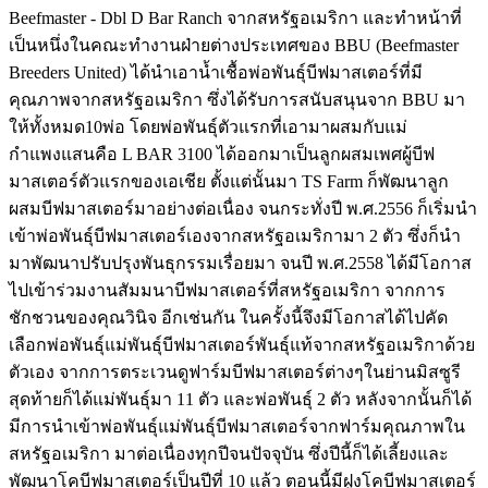
Beefmaster - Dbl D Bar Ranch จากสหรัฐอเมริกา และทำหน้าที่
เป็นหนึ่งในคณะทำงานฝ่ายต่างประเทศของ BBU (Beefmaster
Breeders United) ได้นำเอาน้ำเชื้อพ่อพันธุ์บีฟมาสเตอร์ที่มี
คุณภาพจากสหรัฐอเมริกา ซึ่งได้รับการสนับสนุนจาก BBU มา
ให้ทั้งหมด10พ่อ โดยพ่อพันธุ์ตัวแรกที่เอามาผสมกับแม่
กำแพงแสนคือ L BAR 3100 ได้ออกมาเป็นลูกผสมเพศผู้บีฟ
มาสเตอร์ตัวแรกของเอเชีย ตั้งแต่นั้นมา TS Farm ก็พัฒนาลูก
ผสมบีฟมาสเตอร์มาอย่างต่อเนื่อง จนกระทั่งปี พ.ศ.2556 ก็เริ่มนำ
เข้าพ่อพันธุ์บีฟมาสเตอร์เองจากสหรัฐอเมริกามา 2 ตัว ซึ่งก็นำ
มาพัฒนาปรับปรุงพันธุกรรมเรื่อยมา จนปี พ.ศ.2558 ได้มีโอกาส
ไปเข้าร่วมงานสัมมนาบีฟมาสเตอร์ที่สหรัฐอเมริกา จากการ
ชักชวนของคุณวินิจ อีกเช่นกัน ในครั้งนี้จึงมีโอกาสได้ไปคัด
เลือกพ่อพันธุ์แม่พันธุ์บีฟมาสเตอร์พันธุ์แท้จากสหรัฐอเมริกาด้วย
ตัวเอง จากการตระเวนดูฟาร์มบีฟมาสเตอร์ต่างๆในย่านมิสซูรี
สุดท้ายก็ได้แม่พันธุ์มา 11 ตัว และพ่อพันธุ์ 2 ตัว หลังจากนั้นก็ได้
มีการนำเข้าพ่อพันธุ์แม่พันธุ์บีฟมาสเตอร์จากฟาร์มคุณภาพใน
สหรัฐอเมริกา มาต่อเนื่องทุกปีจนปัจจุบัน ซึ่งปีนี้ก็ได้เลี้ยงและ
พัฒนาโคบีฟมาสเตอร์เป็นปีที่ 10 แล้ว ตอนนี้มีฝูงโคบีฟมาสเตอร์