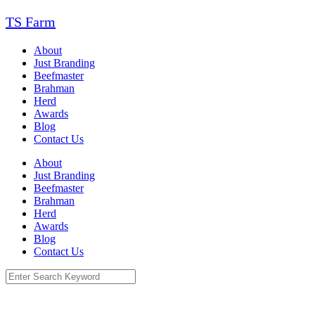
Skip
TS Farm
to
content
About
Just Branding
Beefmaster
Brahman
Herd
Awards
Blog
Contact Us
About
Just Branding
Beefmaster
Brahman
Herd
Awards
Blog
Contact Us
Search
for: