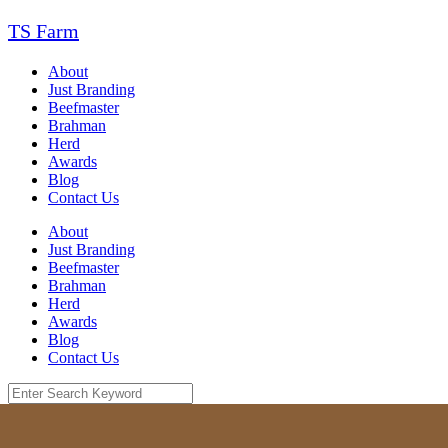
Skip
TS Farm
to
content
About
Just Branding
Beefmaster
Brahman
Herd
Awards
Blog
Contact Us
About
Just Branding
Beefmaster
Brahman
Herd
Awards
Blog
Contact Us
Search
for: