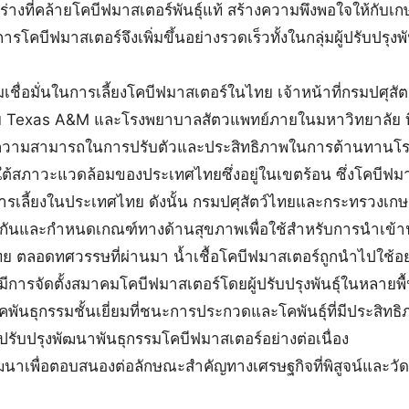
่างที่คล้ายโคบีฟมาสเตอร์พันธุ์แท้ สร้างความพึงพอใจให้กับเกษต
คบีฟมาสเตอร์จึงเพิ่มขึ้นอย่างรวดเร็วทั้งในกลุ่มผู้ปรับปรุงพันธ
อมั่นในการเลี้ยงโคบีฟมาสเตอร์ในไทย เจ้าหน้าที่กรมปศุสัต
ย Texas A&M และโรงพยาบาลสัตวแพทย์ภายในมหาวิทยาลัย ที่ส
กับความสามารถในการปรับตัวและประสิทธิภาพในการต้านทานโ
ยใต้สภาวะแวดล้อมของประเทศไทยซึ่งอยู่ในเขตร้อน ซึ่งโคบีฟม
ารเลี้ยงในประเทศไทย ดังนั้น กรมปศุสัตว์ไทยและกระทรวงเกษ
มกันและกำหนดเกณฑ์ทางด้านสุขภาพเพื่อใช้สำหรับการนำเข้าน
ทย ตลอดทศวรรษที่ผ่านมา น้ำเชื้อโคบีฟมาสเตอร์ถูกนำไปใช้อย
มีการจัดตั้งสมาคมโคบีฟมาสเตอร์โดยผู้ปรับปรุงพันธุ์ในหลายพื้นที
พันธุกรรมชั้นเยี่ยมที่ชนะการประกวดและโคพันธุ์ที่มีประสิทธ
ปรับปรุงพัฒนาพันธุกรรมโคบีฟมาสเตอร์อย่างต่อเนื่อง
ฒนาเพื่อตอบสนองต่อลักษณะสำคัญทางเศรษฐกิจที่พิสูจน์และวัด