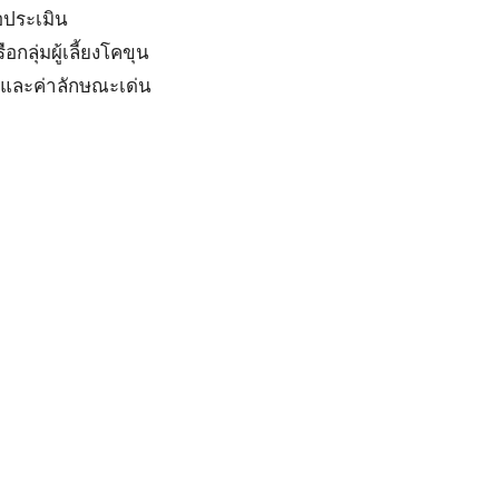
อประเมิน
อกลุ่มผู้เลี้ยงโคขุน
รและค่าลักษณะเด่น