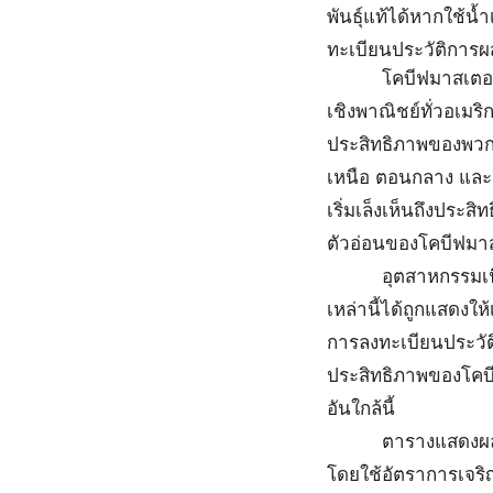
พันธุ์แท้ได้หากใช้น้ำ
ทะเบียนประวัติการผส
โคบีฟมาสเตอร์เป็นโค
เชิงพาณิชย์ทั่วอเมริ
ประสิทธิภาพของพวกม
เหนือ ตอนกลาง และต
เริ่มเล็งเห็นถึงประส
ตัวอ่อนของโคบีฟมาสเ
อุตสาหกรรมเนื้อใน
เหล่านี้ได้ถูกแสดงใ
การลงทะเบียนประวัต
ประสิทธิภาพของโคบี
อันใกล้นี้
ตารางแสดงผลการทด
โดยใช้อัตราการเจริ