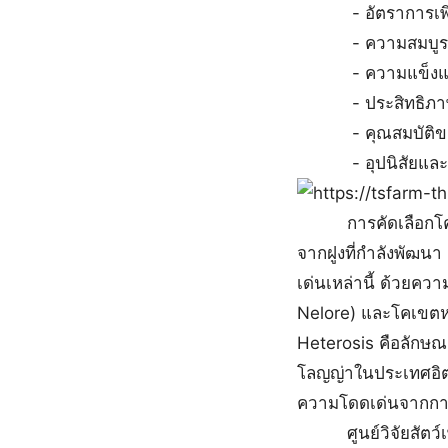
- อัตราการเพิ่ม
- ความสมบูรณ์พ
- ความแข็งแร
- ประสิทธิภาพ
- คุณสมบัติของร
- อุปนิสัยและ
การคัดเลือกโค จะทำ
จากฝูงที่กำลังพัฒนา 
เด่นเหล่านี้ ด้วยคว
Nelore) และโคเขตห
Heterosis คือลักษณะ
โลญญ่าในประเทศอิตาลี
ความโดดเด่นจากการ
ศูนย์วิจัยสัตว์เพื