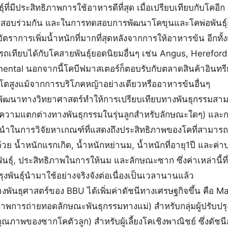
์ที่มีประสิทธิภาพการใช้อาหารดีที่สุด เมื่อเปรียบเทียบกับโคอีก
ดสอบร่วมกัน และในการทดสอบการพัฒนาโคขุนและโคพ่อพันธุ์ก็ไ
ัตราการเพิ่มน้ำหนักที่มากที่สุดหลังจากการให้อาหารข้น อีกทั้
ทียบได้กับโคสายพันธุ์ยอดนิยมอื่นๆ เช่น Angus, Hereford,
ntal นอกจากนี้โคบีฟมาสเตอร์ก็ตอบรับกับตลาดสินค้าอินทรีย์
โตสูงแม้จากการบริโภคหญ้าอย่างเดียวหรืออาหารข้นอื่นๆ
นาทางวิทยาศาสตร์ทำให้การเปรียบเทียบทางพันธุกรรมสาม
ความแตกต่างทางพันธุกรรมในรุ่นลูกสำหรับลักษณะใดๆ) และการพ
ู้นำในการวิจัยหาเกณฑ์ที่แสดงถึงประสิทธิภาพของโคที่สามารถ
ย น้ำหนักแรกเกิด, น้ำหนักหย่านม, น้ำหนักที่อายุ1ปี และค่าบ่ง
ันธุ์, ประสิทธิภาพในการให้นม และลักษณะซาก ซึ่งค่าเหล่านี้ที
ปรุงพันธุ์นำมาใช้อย่างจริงจังต่อเนื่องเป็นเวลานานแล้ว
ทางพันธุศาสตร์ของ BBU ได้เพิ่มค่าดัชนีทางเศรษฐกิจขึ้น คือ M
าพการถ่ายทอดลักษณะพันธุกรรมทางแม่) สำหรับกลุ่มผู้ปรับปรุง
ณภาพของซากโคตัวลูก) สำหรับผู้เลี้ยงโคเชิงพาณิชย์ ซึ่งดัชนีส